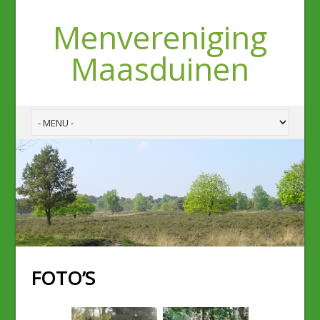
Menvereniging
Maasduinen
FOTO’S