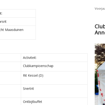
Voorjaa
t:
rsrit
Clu
cht Maasduinen
Ann
Activiteit:
Clubkampioenschap
Rit Kessel (D)
Snertrit
Ontbijtbuffet