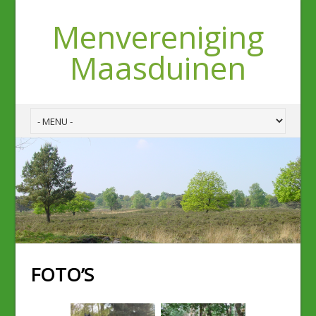
Menvereniging
Maasduinen
FOTO’S