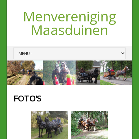
Menvereniging
Maasduinen
FOTO’S