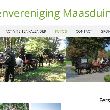
nvereniging Maasdui
ACTIVITEITENKALENDER
FOTO’S
CONTACT
SPO
Eers