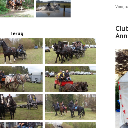
Voorjaa
Clu
Terug
Ann