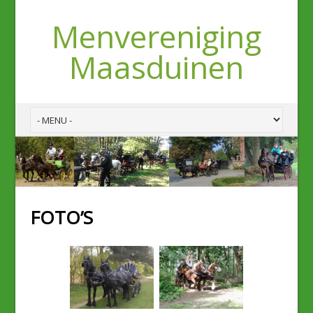
Menvereniging
Maasduinen
FOTO’S