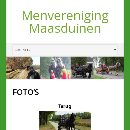
Menvereniging
Maasduinen
FOTO’S
Terug