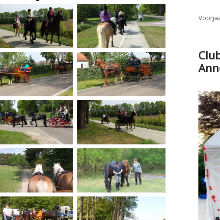
Voorjaa
Clu
Ann