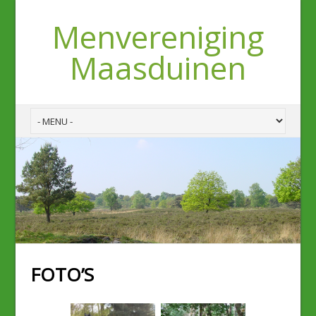
Menvereniging
Maasduinen
FOTO’S