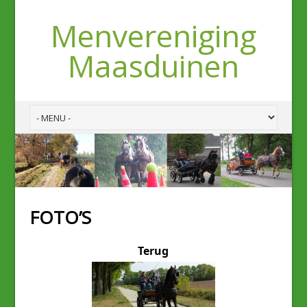
Menvereniging
Maasduinen
FOTO’S
Terug