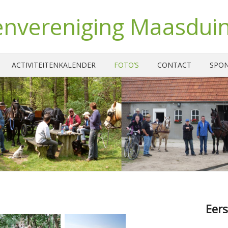
nvereniging Maasdui
ACTIVITEITENKALENDER
FOTO’S
CONTACT
SPO
Eers