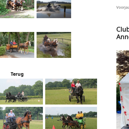
Voorjaa
Clu
Ann
Terug