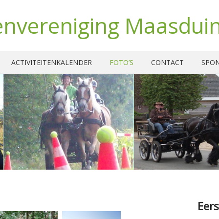
nvereniging Maasdui
ACTIVITEITENKALENDER
FOTO’S
CONTACT
SPO
Eers