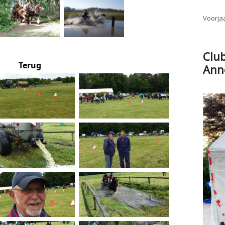
Voorjaa
Clu
Terug
Ann