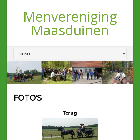
Menvereniging
Maasduinen
FOTO’S
Terug