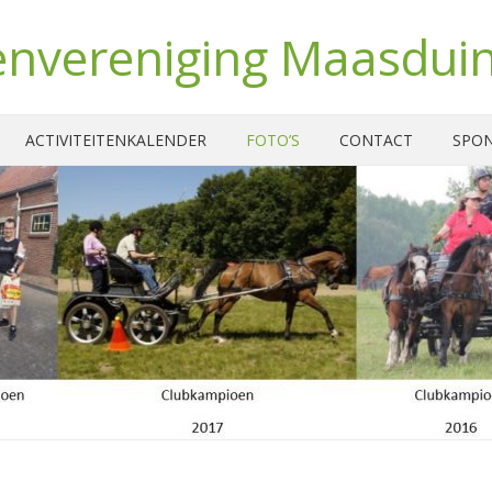
nvereniging Maasdui
ACTIVITEITENKALENDER
FOTO’S
CONTACT
SPO