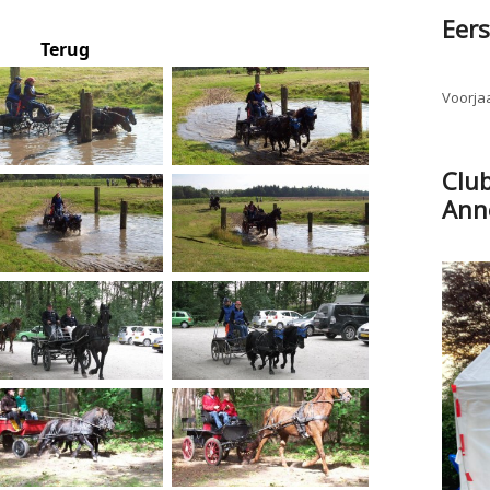
Eers
Terug
Voorjaa
Clu
Ann