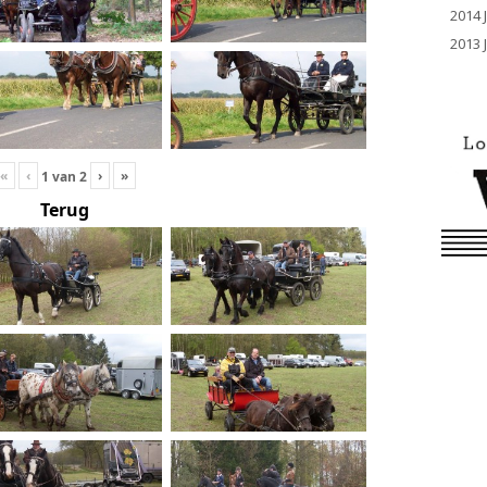
2014 
2013 
«
‹
›
»
1
van
2
Terug