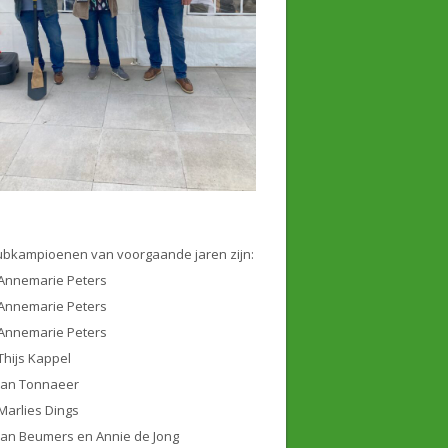
ubkampioenen van voorgaande jaren zijn:
Annemarie Peters
Annemarie Peters
Annemarie Peters
Thijs Kappel
Jan Tonnaeer
Marlies Dings
Jan Beumers en Annie de Jong