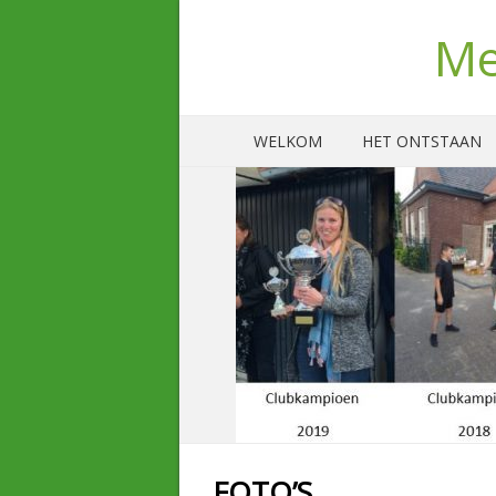
Me
WELKOM
HET ONTSTAAN
FOTO’S