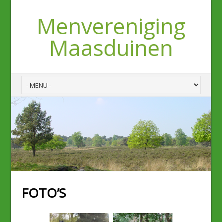
Menvereniging
Maasduinen
FOTO’S