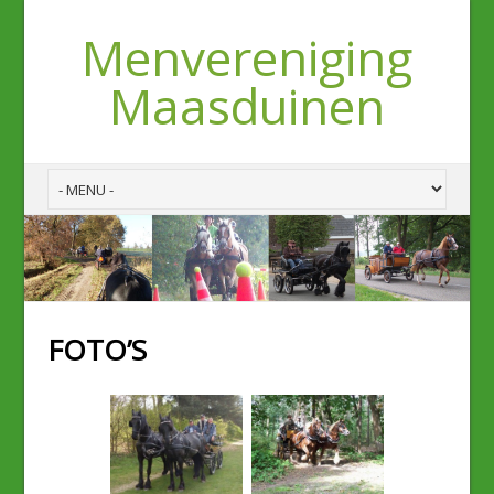
Menvereniging
Maasduinen
FOTO’S