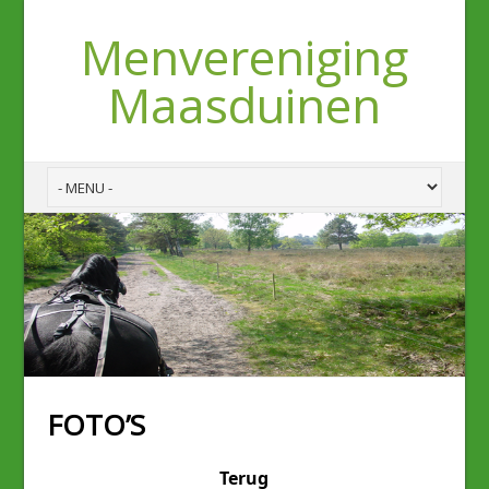
Menvereniging
Maasduinen
FOTO’S
Terug