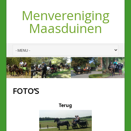
Menvereniging
Maasduinen
FOTO’S
Terug