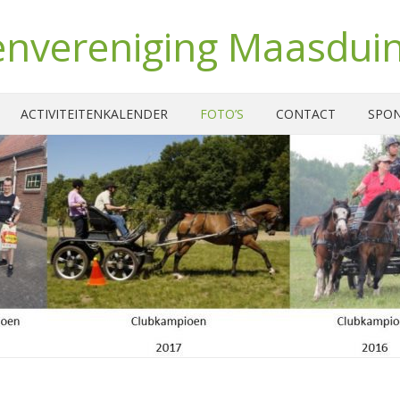
nvereniging Maasdui
ACTIVITEITENKALENDER
FOTO’S
CONTACT
SPO