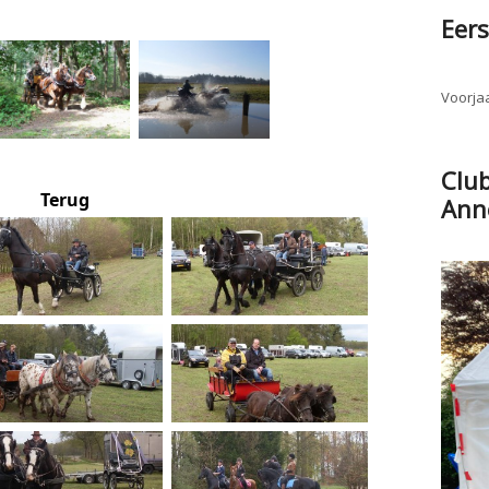
Eers
Voorjaa
Clu
Terug
Ann