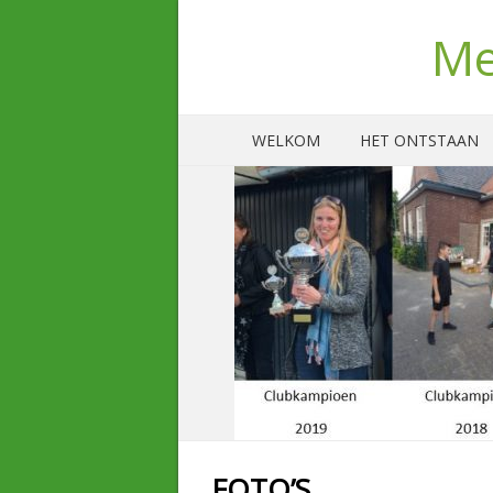
Me
WELKOM
HET ONTSTAAN
FOTO’S