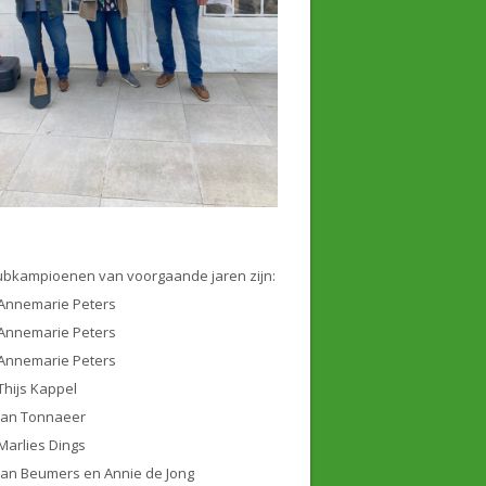
ubkampioenen van voorgaande jaren zijn:
Annemarie Peters
Annemarie Peters
Annemarie Peters
Thijs Kappel
Jan Tonnaeer
Marlies Dings
Jan Beumers en Annie de Jong