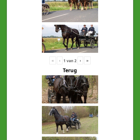
«
‹
›
»
1
van
2
Terug