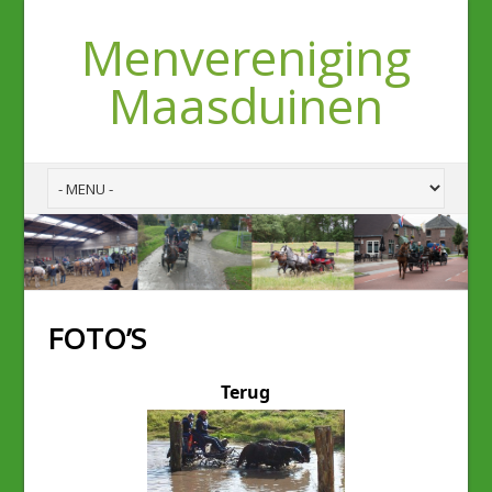
Menvereniging
Maasduinen
FOTO’S
Terug