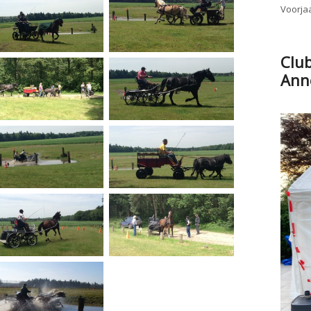
Voorjaa
Clu
Ann