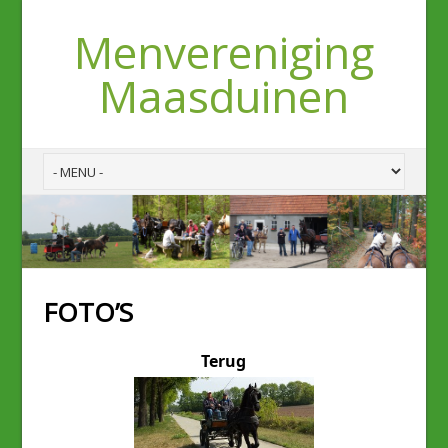
Menvereniging
Maasduinen
FOTO’S
Terug