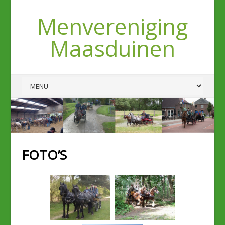
Menvereniging
Maasduinen
FOTO’S