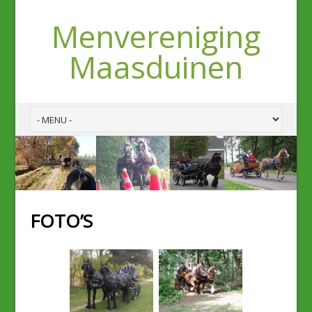
Menvereniging
Maasduinen
FOTO’S