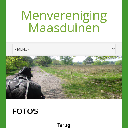
Menvereniging
Maasduinen
FOTO’S
Terug