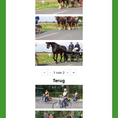
«
‹
›
»
1
van
2
Terug