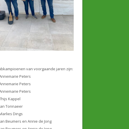
ubkampioenen van voorgaande jaren zijn:
Annemarie Peters
Annemarie Peters
Annemarie Peters
Thijs Kappel
Jan Tonnaeer
Marlies Dings
Jan Beumers en Annie de Jong
Jan Beumers en Annie de Jong