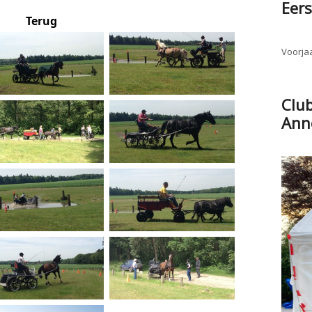
Eers
Terug
Voorjaa
Clu
Ann