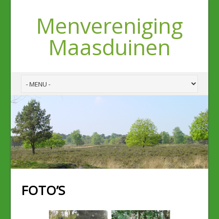
Menvereniging
Maasduinen
FOTO’S