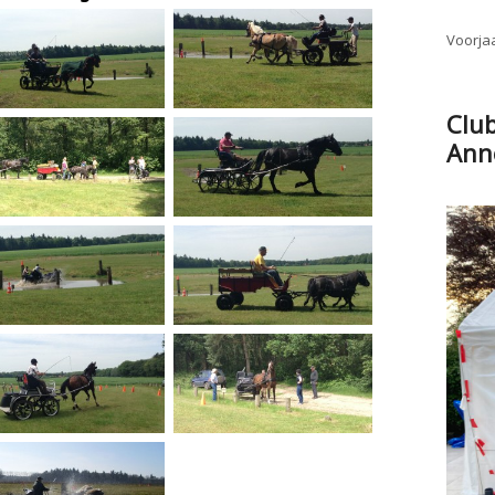
Voorjaa
Clu
Ann