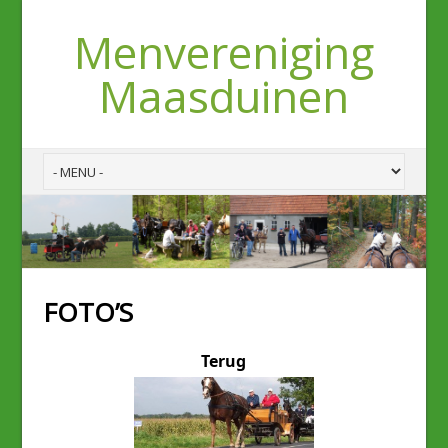
Menvereniging
Maasduinen
FOTO’S
Terug