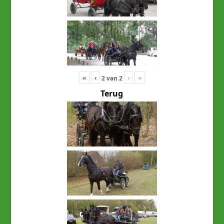
«
‹
›
»
2
van
2
Terug