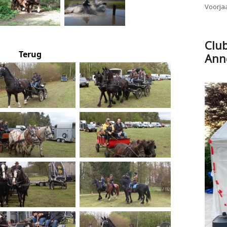
Voorjaa
Clu
Terug
Ann